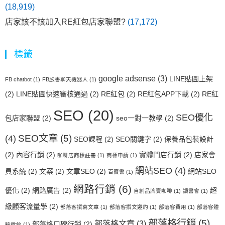
(18,919)
店家該不該加入RE紅包店家聯盟?
(17,172)
標籤
google adsense
(3)
LINE貼圖上架
FB chatbot
(1)
FB臉書聊天機器人
(1)
(2)
LINE貼圖快速審核通過
(2)
RE紅包
(2)
RE紅包APP下載
(2)
RE紅
SEO
(20)
SEO優化
包店家聯盟
(2)
seo一對一教學
(2)
SEO文章
(5)
(4)
SEO課程
(2)
SEO關鍵字
(2)
保養品包裝設計
(2)
內容行銷
(2)
實體門店行銷
(2)
店家會
咖啡店商標註冊
(1)
商標申請
(1)
網站SEO
(4)
員系統
(2)
文案
(2)
文章SEO
(2)
網站SEO
百寶書
(1)
網路行銷
(6)
優化
(2)
網路廣告
(2)
超
自創品牌賣咖啡
(1)
讀書會
(1)
級顧客流量學
(2)
部落客撰寫文章
(1)
部落客撰文邀約
(1)
部落客費用
(1)
部落客體
部落格行銷
(5)
部落格文章
(3)
部落格口碑行銷
(2)
驗邀約
(1)