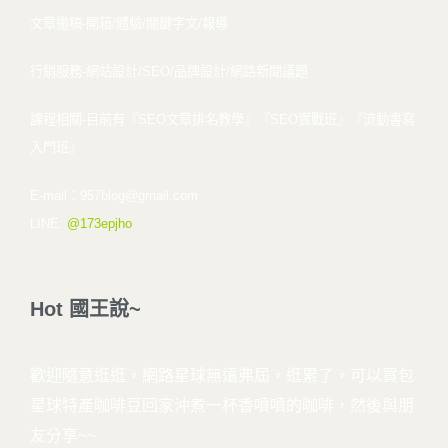
文章邀稿-開箱/體驗/關鍵字文/報導
行銷服務-網站設計/SEO/品牌設計/網路新聞議題
課程相關-目前有『SEO文章排名教學』
『SEO實戰班』
『流動書寫
入門班』
E-mail：957blog@gmail.com
LINE:
@173epjho
Hot
國
王
說
~
歡迎隨意逛逛，網路星球無遠弗屆，逛累了，可以買包
星球特產咖啡豆回家沖煮一杯香噴噴的咖啡，然後與朋
友分享~~