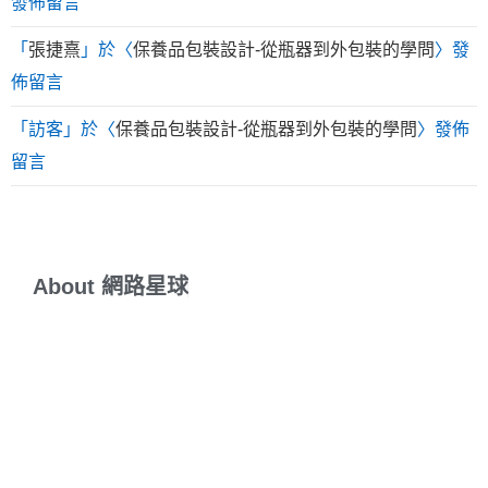
發佈留言
「
張捷熹
」於〈
保養品包裝設計-從瓶器到外包裝的學問
〉發
佈留言
「
訪客
」於〈
保養品包裝設計-從瓶器到外包裝的學問
〉發佈
留言
About
網
路
星
球
敲出具有能量的文字，打造有意識的網路星球！
JC醉心於SEO與內
容行銷經營，在網路星球裡，內容為王，永遠的王！
回首一頭栽入網路行銷世界也超過10年，一路幸運獲得網路大師手
把手傳授網路行銷精髓。只要有電腦有網路，網路星球就會持續耕