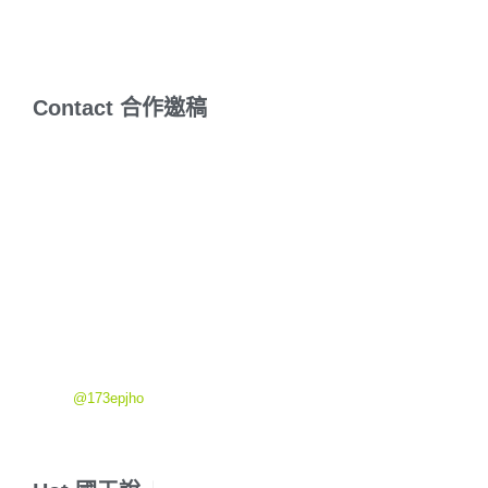
耘！
Contact
合
作
邀
稿
文章邀稿-開箱/體驗/關鍵字文/報導
行銷服務-網站設計/SEO/品牌設計/網路新聞議題
課程相關-目前有『SEO文章排名教學』
『SEO實戰班』
『流動書寫
入門班』
E-mail：957blog@gmail.com
LINE:
@173epjho