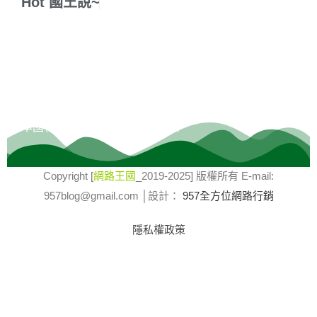
Hot
國
王
說
~
歡迎隨意逛逛，網路星球無遠弗屆，逛累了，可以買包
星球特產咖啡豆回家沖煮一杯香噴噴的咖啡，然後與朋
友分享~~
本國特產：
藍星23莊園精品咖啡
Copyright [
網路王國
_2019-2025] 版權所有 E-mail:
957blog@gmail.com │設計：
957全方位網路行銷
隱私權政策