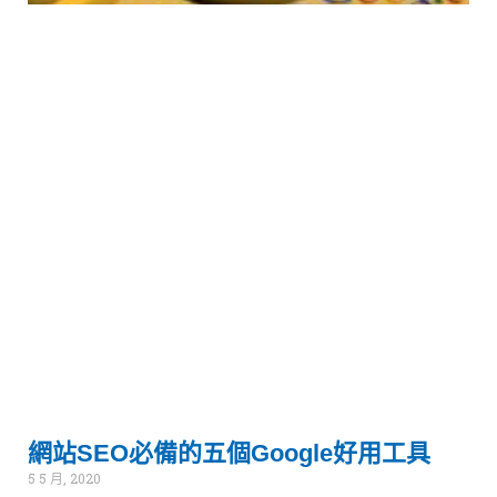
1
s
r
站
r
(
網站SEO必備的五個Google好用工具
5 5 月, 2020