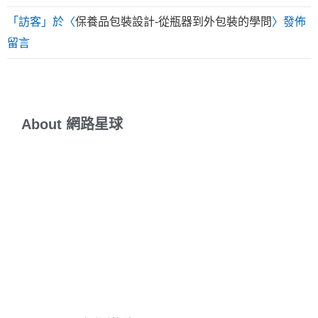
「
訪客
」於〈
保養品包裝設計-從瓶器到外包裝的學問
〉發佈
留言
About
網
路
星
球
敲出具有能量的文字，打造有意識的網路星球！
JC醉心於SEO與內
容行銷經營，在網路星球裡，內容為王，永遠的王！
回首一頭栽入網路行銷世界也超過10年，一路幸運獲得網路大師手
把手傳授網路行銷精髓。只要有電腦有網路，網路星球就會持續耕
耘！