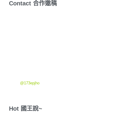
Contact
合
作
邀
稿
文章邀稿-開箱/體驗/關鍵字文/報導
行銷服務-網站設計/SEO/品牌設計/網路新聞議題
課程相關-目前有『SEO文章排名教學』
『SEO實戰班』
『流動書寫
入門班』
E-mail：957blog@gmail.com
LINE:
@173epjho
Hot
國
王
說
~
歡迎隨意逛逛，網路星球無遠弗屆，逛累了，可以買包