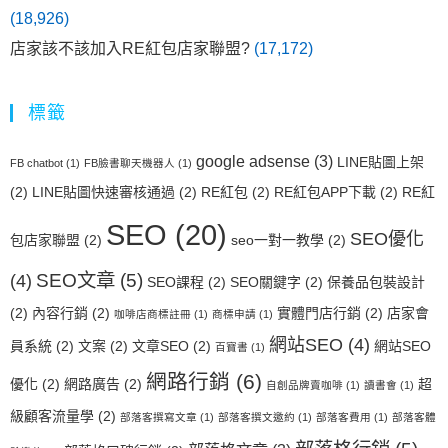
(18,926)
店家該不該加入RE紅包店家聯盟?
(17,172)
標籤
google adsense
(3)
LINE貼圖上架
FB chatbot
(1)
FB臉書聊天機器人
(1)
(2)
LINE貼圖快速審核通過
(2)
RE紅包
(2)
RE紅包APP下載
(2)
RE紅
SEO
(20)
SEO優化
包店家聯盟
(2)
seo一對一教學
(2)
SEO文章
(5)
(4)
SEO課程
(2)
SEO關鍵字
(2)
保養品包裝設計
(2)
內容行銷
(2)
實體門店行銷
(2)
店家會
咖啡店商標註冊
(1)
商標申請
(1)
網站SEO
(4)
員系統
(2)
文案
(2)
文章SEO
(2)
網站SEO
百寶書
(1)
網路行銷
(6)
優化
(2)
網路廣告
(2)
超
自創品牌賣咖啡
(1)
讀書會
(1)
級顧客流量學
(2)
部落客撰寫文章
(1)
部落客撰文邀約
(1)
部落客費用
(1)
部落客體