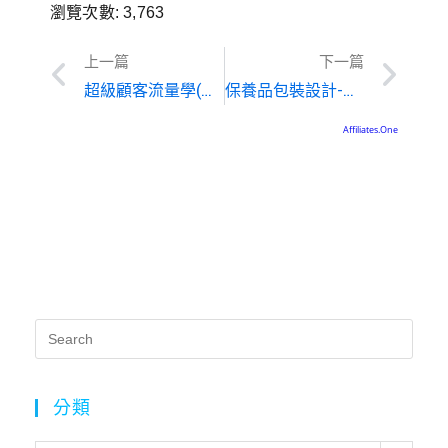
瀏覽次數:
3,763
上一篇
下一篇
超級顧客流量學(二)~你的顧客會幫你轉介紹嗎?
保養品包裝設計-從瓶器到外包裝的學問
分類