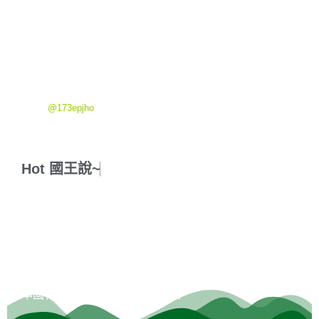
課程相關-目前有『SEO文章排名教學』
『SEO實戰班』
『流動書寫
入門班』
E-mail：957blog@gmail.com
LINE:
@173epjho
Hot
國
王
說
~
歡迎隨意逛逛，網路星球無遠弗屆，逛累了，可以買包
星球特產咖啡豆回家沖煮一杯香噴噴的咖啡，然後與朋
友分享~~
本國特產：
藍星23莊園精品咖啡