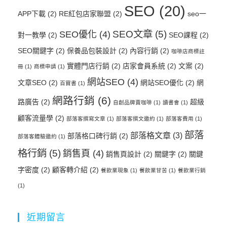
SEO
(20)
APP下載
(2)
RE紅包店家聯盟
(2)
seo一
SEO文章
(5)
SEO優化
(4)
對一教學
(2)
SEO課程
(2)
SEO關鍵字
(2)
保養品包裝設計
(2)
內容行銷
(2)
咖啡店商標註
實體門店行銷
(2)
店家會員系統
(2)
文案
(2)
冊
(1)
商標申請
(1)
網站SEO
(4)
文章SEO
(2)
網站SEO優化
(2)
網
百寶書
(1)
網路行銷
(6)
路廣告
(2)
超級
自創品牌賣咖啡
(1)
讀書會
(1)
顧客流量學
(2)
部落客撰寫文章
(1)
部落客撰文邀約
(1)
部落客費用
(1)
部落
部落格文章
(3)
部落格口碑行銷
(2)
部落客體驗邀約
(1)
格行銷
(5)
銷售頁
(4)
銷售頁設計
(2)
關鍵字
(2)
關鍵
字密度
(2)
顧客轉介紹
(2)
餐飲業現象
(1)
餐飲業甘苦
(1)
餐飲業行銷
(1)
近期留言