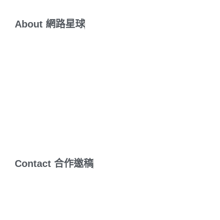
About
網
路
星
球
敲出具有能量的文字，打造有意識的網路星球！
JC醉心於SEO與內
容行銷經營，在網路星球裡，內容為王，永遠的王！
回首一頭栽入網路行銷世界也超過10年，一路幸運獲得網路大師手
把手傳授網路行銷精髓。只要有電腦有網路，網路星球就會持續耕
耘！
Contact
合
作
邀
稿
文章邀稿-開箱/體驗/關鍵字文/報導
行銷服務-網站設計/SEO/品牌設計/網路新聞議題